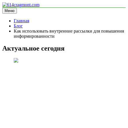
Перейти
к
Меню
614cragmont.com
информационный сайт
содержимому
Главная
Блог
Как использовать внутренние рассылки для повышения
информированности
Актуальное сегодня