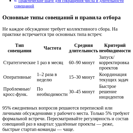
Практические шаги для сокращения числа и длительности
совещаний
Основные типы совещаний и правила отбора
Не каждое обсуждение требует коллективного сбора. На
практике встречается три основных типа встреч:
Тип
Средняя
Критерий
Частота
совещания
длительность
необходимости
Запуск/
Стратегические
1 раз в месяц
60–90 минут
корректировка
проектов
1–2 раза в
Координация
Оперативные
15–30 минут
неделю
текущих задач
Быстрое
Проблемные/
По
30–45 минут
решение
кросс-функ.
необходимости
инцидентов
95% ежедневных вопросов решаются перепиской или
личными обсуждениями у рабочего места. Только 5% требуют
формальной встречи. Пересматривайте регулярность и состав
совещаний раз в квартал: удалённые проекты — реже,
быстрые стартап-команды — чаще.