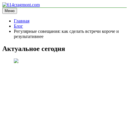
Перейти
к
Меню
614cragmont.com
информационный сайт
содержимому
Главная
Блог
Регулярные совещания: как сделать встречи короче и
результативнее
Актуальное сегодня