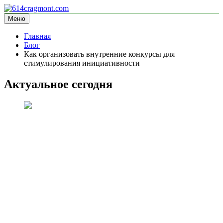
Перейти
к
Меню
614cragmont.com
информационный сайт
содержимому
Главная
Блог
Как организовать внутренние конкурсы для
стимулирования инициативности
Актуальное сегодня